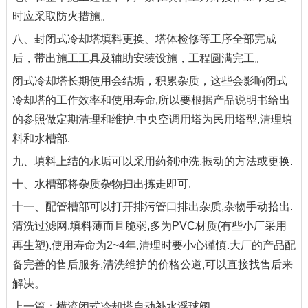
时应采取防火措施。
八、封闭式冷却塔填料更换、塔体检修等工序全部完成
后，带出施工工具及辅助安装设施，工程圆满完工。
闭式冷却塔长期使用会结垢，积累杂质，这些会影响闭式
冷却塔的工作效率和使用寿命,所以要根据产品说明书给出
的参照做定期清理和维护.中央空调用塔为民用塔型,清理填
料和水槽部.
九、填料上结的水垢可以采用药剂冲洗,振动的方法或更换.
十、水槽部将杂质杂物扫出拣走即可.
十一、配管槽部可以打开排污管口排出杂质,杂物手动拾出.
清洗过滤网.填料薄而且脆弱,多为PVC材质(有些小厂采用
再生塑),使用寿命为2~4年,清理时要小心谨慎.大厂的产品配
备完善的售后服务,清洗维护的价格公道,可以直接找售后来
解决。
上一篇：
横流闭式冷却塔自动补水浮球阀