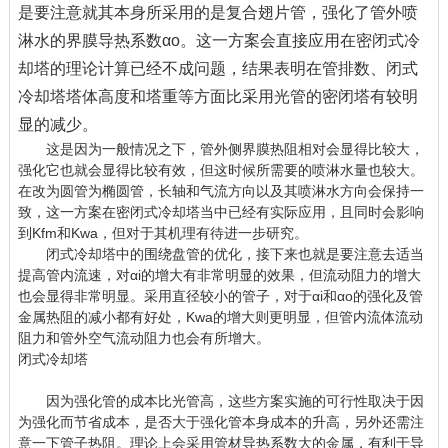
是要注意就其本身所采用的是复合翅片管，强化了管外喷
淋水的界膜导热系数αo。这一方案会直接应用在密闭式冷
却塔的理论计算已经不成问题，结果表明在管排数、闭式
冷却塔塔体高度和塔重等方面比采用光管的密闭塔有较明
显的减少。
这是因为一般情况之下，管外侧界膜热阻相对会显得比较大，
强化它也就会显得比较有效，但这时候所需要的喷淋水量也较大。
在改为圆管为椭圆管，长轴和气流方向以及其喷淋水方向会保持一
致，这一方案在密闭式冷却塔当中已经有实际应用，且同时会影响
到Kfm和Kwa，但对于其机理有待进一步研究。
闭式冷却塔中的围绕盘管的优化，接下来也就是要注意去适当
提高管内流速，对αi的增大有非常明显的效果，但流动阻力的增大
也会显得非常明显。采用直径较小的管子，对于αi和αo的强化及管
金属热阻的减小都有好处，Kwa的增大则更明显，但管内流体流动
阻力和管外空气流动阻力也会有所增大。
闭式冷却塔
因为强化管的成本比光管高，这些方案实施的可行性取决于因
为强化而节省成本，是否大于强化管本身成本的升高，另外还需注
意一下管子热阻。理论上会采用管材导热系数大的金属，有利于导