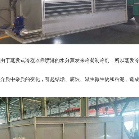
。由于蒸发式冷凝器靠喷淋的水分蒸发来冷凝制冷剂，所以蒸发
却介质中杂质的变化，引起结垢、腐蚀、滋生微生物和粘泥，造