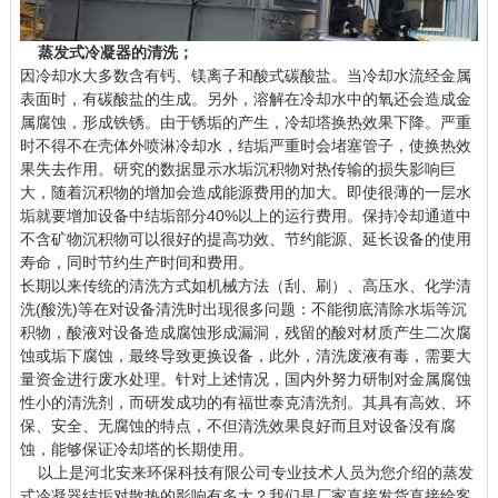
蒸发式冷凝器的清洗；
因冷却水大多数含有钙、镁离子和酸式碳酸盐。当冷却水流经金属
表面时，有碳酸盐的生成。另外，溶解在冷却水中的氧还会造成金
属腐蚀，形成铁锈。由于锈垢的产生，冷却塔换热效果下降。严重
时不得不在壳体外喷淋冷却水，结垢严重时会堵塞管子，使换热效
果失去作用。研究的数据显示水垢沉积物对热传输的损失影响巨
大，随着沉积物的增加会造成能源费用的加大。即使很薄的一层水
垢就要增加设备中结垢部分40%以上的运行费用。保持冷却通道中
不含矿物沉积物可以很好的提高功效、节约能源、延长设备的使用
寿命，同时节约生产时间和费用。
长期以来传统的清洗方式如机械方法（刮、刷）、高压水、化学清
洗(酸洗)等在对设备清洗时出现很多问题：不能彻底清除水垢等沉
积物，酸液对设备造成腐蚀形成漏洞，残留的酸对材质产生二次腐
蚀或垢下腐蚀，最终导致更换设备，此外，清洗废液有毒，需要大
量资金进行废水处理。针对上述情况，国内外努力研制对金属腐蚀
性小的清洗剂，而研发成功的有福世泰克清洗剂。其具有高效、环
保、安全、无腐蚀的特点，不但清洗效果良好而且对设备没有腐
蚀，能够保证冷却塔的长期使用。
以上是河北安来环保科技有限公司专业技术人员为您介绍的
蒸发
式冷凝器
结垢对散热的影响有多大？我们是厂家直接发货直接给客