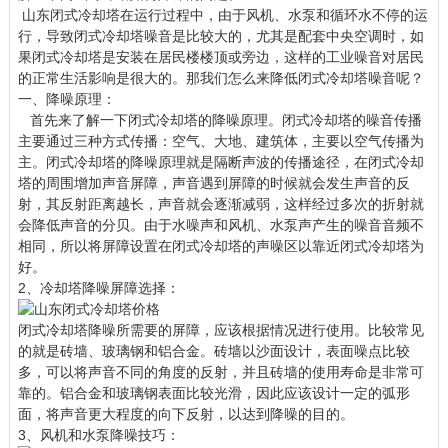
山东闭式冷却塔
在运行过程中，由于风机、水泵和循环水不停的运
行，导致闭式冷却塔噪音是比较大的，尤其是配套中央空调时，如
果闭式冷却塔是安装在居民楼楼顶或旁边，这样的工业噪音对居民
的正常生活影响是很大的。那我们怎么来降低闭式冷却塔噪音呢？
一、降噪原理：
首先来了解一下闭式冷却塔的降噪原理。闭式冷却塔的噪音传播
主要通过三种方式传播：空气、大地、建筑体，主要以空气传播为
主。闭式冷却塔的降噪原理就是隔断声波的传播途径，在闭式冷却
塔的周围增加声音屏障，声音遇到屏障的时候就会发生声音的反
射，其反射距离越长，声音就会逐渐减弱，这样经过多次的折射就
会降低声音的分贝。由于水噪声和风机、水泵声产生的噪音音频不
相同，所以将屏障设置在闭式冷却塔的声噪区以靠近闭式冷却塔为
好。
2、冷却塔降噪屏障选择：
闭式冷却塔降噪所需要的屏障，应该根据情况进行使用。比较常见
的就是砖墙、玻璃钢和铝合金。砖墙以沙面设计，表面噪点比较
多，可以将声音不同的角度的反射，并且砖墙的使用寿命是非常可
靠的。铝合金和玻璃钢表面比较光滑，因此应该设计一定的弧形
面，将声音更大程度的向下反射，以达到降噪的目的。
3、风机和水泵降噪技巧：