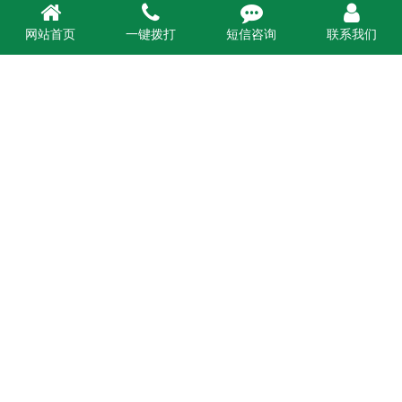




网站首页
一键拨打
短信咨询
联系我们
首页
产品展示
闭式冷却塔
价格与选型
新闻资讯
关于安来
设备展示
联系安来
当前位置：
首页
>
闭式冷却塔
逆流闭式塔-（盘管式）
作者：hengke
来源：河北安来环保科技有限公司
时
间：2019-10-18 15:28:46
访问量：
次
逆流闭式塔-（盘管式）工作流体（软水或其他液体）
在闭式冷却塔的盘管中循环，流体的热量通过管壁传
递，与水和空气形成饱和湿热蒸汽，热量由风机排人